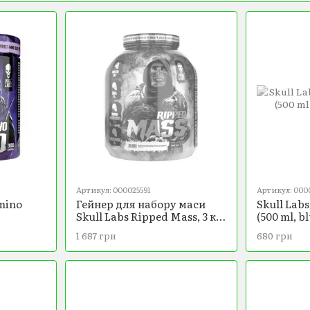
Артикул: 000025591
Артикул: 000
Amino
Гейнер для набору маси
Skull Labs
Skull Labs Ripped Mass, 3 кг
(500 ml, b
(Баунті)
1 687 грн
680 грн