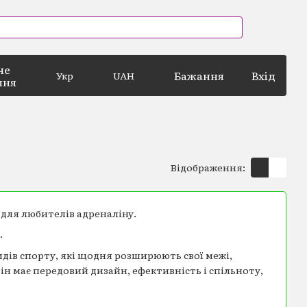
не
Бажання
Вхід
Укр
UAH
ння
Відображення:
 для любителів адреналіну.
.
дів спорту, які щодня розширюють свої межі,
Він має передовий дизайн, ефективність і спільноту,
ностях Fitness Authority (Польша)