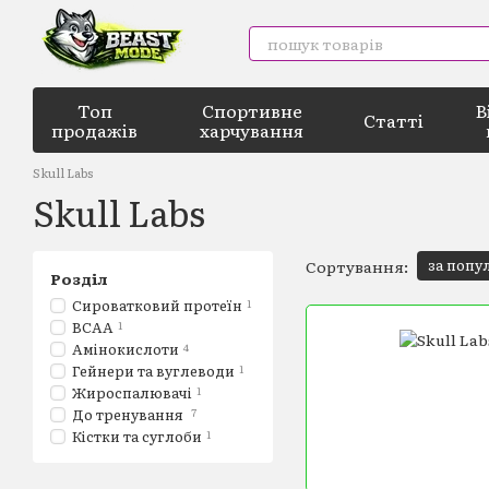
Перейти до основного контенту
Топ
Спортивне
В
Статті
продажів
харчування
Skull Labs
Skull Labs
за попу
Сортування:
Розділ
Сироватковий протеїн
1
BCAA
1
Амінокислоти
4
Гейнери та вуглеводи
1
Жироспалювачі
1
До тренування
7
Кістки та суглоби
1