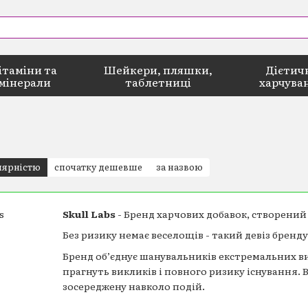
ітаміни та
Шейкери, пляшки,
Дієтич
мінерали
таблетниці
харчува
лярністю
спочатку дешевше
за назвою
Skull Labs
- Бренд харчових добавок, створений
Без ризику немає веселощів - такий девіз бренду
Бренд об’єднує шанувальників екстремальних ви
прагнуть викликів і повного ризику існування. 
зосереджену навколо подій.
Даний бренд виробляється на виробничих потуж