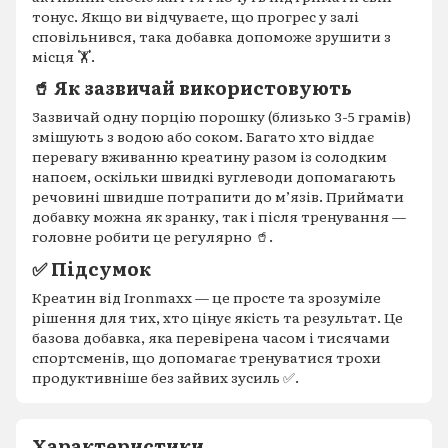
тонус. Якщо ви відчуваєте, що прогрес у залі
сповільнився, така добавка допоможе зрушити з
місця 🏋️.
🥤 Як зазвичай використовують
Зазвичай одну порцію порошку (близько 3-5 грамів)
змішують з водою або соком. Багато хто віддає
перевагу вживанню креатину разом із солодким
напоєм, оскільки швидкі вуглеводи допомагають
речовині швидше потрапити до м’язів. Приймати
добавку можна як зранку, так і після тренування —
головне робити це регулярно 🥤.
✅ Підсумок
Креатин від Ironmaxx — це просте та зрозуміле
рішення для тих, хто цінує якість та результат. Це
базова добавка, яка перевірена часом і тисячами
спортсменів, що допомагає тренуватися трохи
продуктивніше без зайвих зусиль ✅.
Характеристики