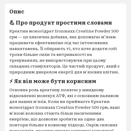
Опис
💪 Про продукт простими словами
Креатин моногідрат Ironmaxx Creatine Powder 500
грм — це класична добавка, яка допомагає м’язам
працювати ефективніше під час інтенсивних
навантажень. Її обирають ті, хто хоче додати собі
трохи більше сили та витривалості на
тренуваннях, не використовуючи при цьому
складних стимуляторів. Це чистий продукт, який є
природним джерелом енергії для м'язових клітин.
⚡ Як він може бути корисним
Основна роль креатину полягає у швидкому
відновленні молекул АТФ, які є основним паливом
для наших м'язів. Коли ви приймаєте Креатин
моногідрат Ironmaxx Creatine Powder 500 грм, ваші
м'язові волокна стають більш насиченими
енергією, що дозволяє зробити на один-два
повтори більше в кожному підході. Окрім силових
показників, креатин сприяє затримці невеликої