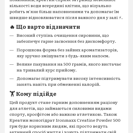
кількості води всередині клітин, що візуально
робить м'язи більш наповненими та допомагає їм
швидше відновлюватися після важкого дня у залі ⚡.
🔥 Що варто відзначити
Високий ступінь очищення сировини, що
забезпечує гарне засвоєння без дискомфорту.
Порошкова форма без зайвих ароматизаторів,
яку зручно змішувати з будь-яким напоєм.
Велике пакування на 500 грамів, якого вистачає
на тривалий курс прийому.
Допомагає підтримувати високу інтенсивність
занять навіть при обмеженні калорій.
🏋️ Кому підійде
Цей продукт стане гарним доповненням раціону
для атлетів, що займаються силовими видами
спорту, кросфітом або важкою атлетикою. Також
Креатин моногідрат Ironmaxx Creatine Powder 500
грм буде корисним людям, які просто ведуть
активний спосіб життя і хочуть підтримати свій