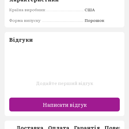
Країна виробник
США
Форма випуску
Порошок
Відгуки
Додайте перший відгук
Написати відгук
Доставка
Оплата
Гарантія
Поверн