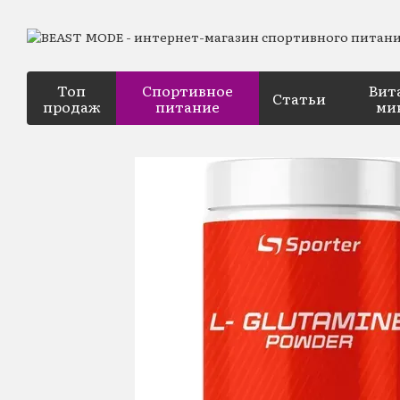
Перейти к основному контенту
Топ
Спортивное
Вит
Статьи
продаж
питание
ми