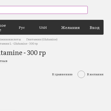
кое
Желания
Вход
Рус
UAH
е
Аминокислоты
Глютамин (Glutamine)
амин L - Glutamine - 300 гр
tamine - 300 гр
отзыв
К сравнению
В желания