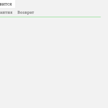
вится
рантия
Возврат