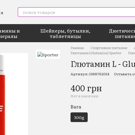
амины и
Шейкеры, бутылки,
Диетичес
нералы
таблетницы
питани
Главная
Спортивное питание
Глютамин (Glutamine) Sporter
Глют
Глютамин L - Glu
Артикул: 1968762014
Оставить 
400 грн
Нет в наличии
Вага
300g