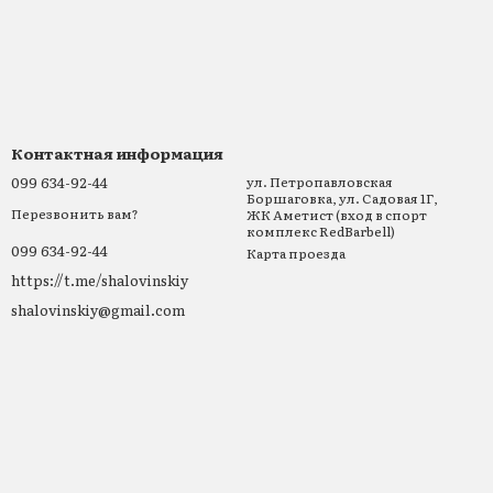
Контактная информация
099 634-92-44
ул. Петропавловская
Боршаговка, ул. Садовая 1Г,
Перезвонить вам?
ЖК Аметист (вход в спорт
комплекс RedBarbell)
099 634-92-44
Карта проезда
https://t.me/shalovinskiy
shalovinskiy@gmail.com