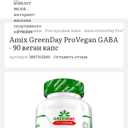
Топ продаж
Топ продаж Amix
Amix GreenDay ProVeg
Amix GreenDay ProVegan GABA
- 90 веган капс
Артикул:
1867351260
Оставить отзыв